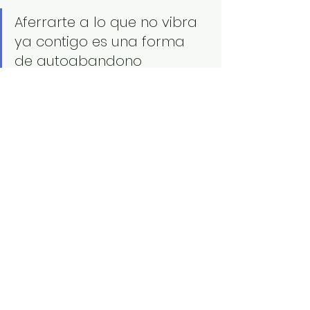
Aferrarte a lo que no vibra 
ya contigo es una forma 
de autoabandono 
silenciosa.
Sí, puede darte paz temporal. Pero 
te desconecta de tu fuego. Y una 
mujer desconectada de su deseo 
no puede desplegar su medicina 
en el mundo.
Elige volver a ti. No cuando todo 
esté claro. Sino ahora, mientras 
sigues recordando quién eras 
antes de callarte para encajar.
Y si necesitas un espacio donde 
puedas ser tú, sin máscaras ni 