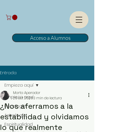
Acceso a Alumnos
Entrada
Empieza aquí
Marta Aperador
Empieza aquí
26 oct 2025
3 min de lectura
¿Nos aferramos a la
Psicología
estabilidad y olvidamos
Astrología
Espiritualidad
lo que realmente