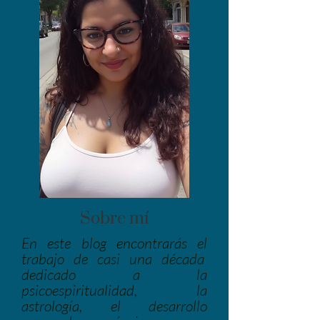
Sobre mí
En este blog encontrarás el
trabajo de casi una década
dedicado a la
psicoespiritualidad, la
astrología, el desarrollo