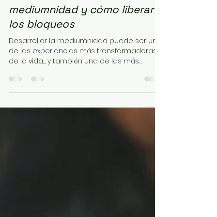
9 nov 2025
3 min de lectura
🌙 Miedos al desarrollar la
mediumnidad y cómo liberar
los bloqueos
Desarrollar la mediumnidad puede ser una
de las experiencias más transformadoras
de la vida… y también una de las más
desafiantes. Porque conectar con lo
invisible no solo abre los canales psíquicos,
sino también las partes más profundas de
tu inconsciente. Y ahí, inevitablemente,
aparecen los miedos. No porque algo
“malo” te rodee, sino porque tu energía
está expandiéndose y tu mente intenta
protegerte de lo desconocido. En este
artículo te contaré cuáles son los miedos
más