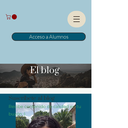
Acceso a Alumnos
El blog
Suscríbete al blog
Recibe contenido de calidad en tu
buzón :)