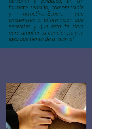
personal y psíquico, en un
formato sencillo, comprensible
y atractivo.
¡Espero que
encuentres la información que
necesites y que ésta te sirva
para ampliar tu conciencia y la
idea que tienes de ti misma!