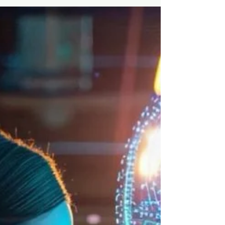
una herramienta de conocimiento y
observación que te ayuda a entender qué
estás viviendo, por qué y hacia dónde te
lleva esa energía . Cada carta del tarot
simboliza una parte de la experiencia
humana: lo que pensamos, lo que
sentimos, cómo actuamos y qué
necesitamos integrar para avanzar. Por eso,
cuando aprendes a leer el tarot, no te
conviertes en “adivina”, sino en una
intérprete lúcida de la información que ya
está en ti y