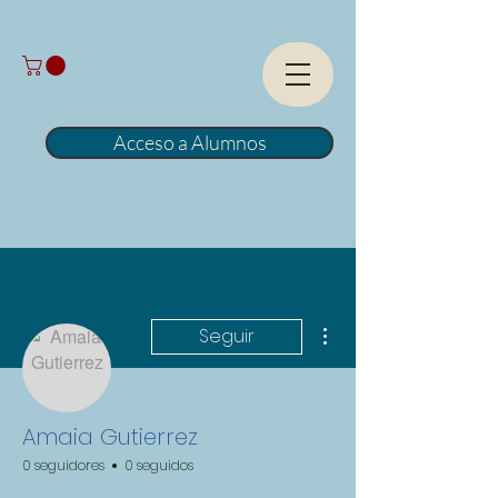
Acceso a Alumnos
Más acciones
Seguir
Amaia Gutierrez
0 seguidores
0 seguidos