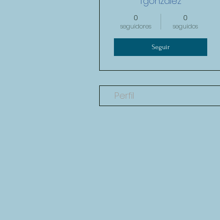
fgonzalez
0
0
seguidores
seguidos
Seguir
Perfil