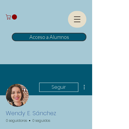
Acceso a Alumnos
Más acciones
Seguir
Wendy E. Sánchez
0 seguidores
0 seguidos