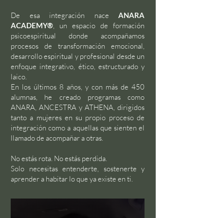
De esa integración nace
ANARA
ACADEMY®
, un espacio de formación
psicoespiritual donde acompañamos
procesos de transformación emocional,
desarrollo espiritual y profesional desde un
enfoque integrativo, ético, estructurado y
laico.
En los últimos 8 años, y con más de 450
alumnas, he creado programas como
ANARA, ANCESTRA y ATHENA, dirigidos
tanto a mujeres en su propio proceso de
integración como a aquellas que sienten el
llamado de acompañar a otras.
No estás rota. No estás perdida.
Solo necesitas entenderte, sostenerte y
aprender a habitar lo que ya existe en ti.