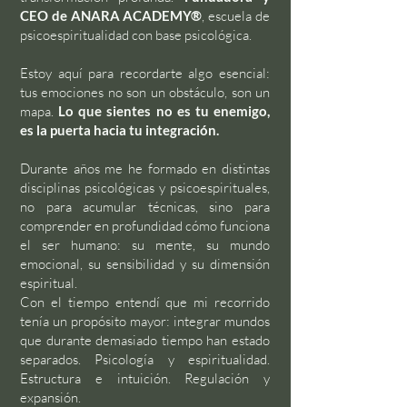
CEO de ANARA ACADEMY®
, escuela de
psicoespiritualidad con base psicológica.
Estoy aquí para recordarte algo esencial:
tus emociones no son un obstáculo, son un
mapa.
Lo que sientes no es tu enemigo,
es la puerta hacia tu integración.
Durante años me he formado en distintas
disciplinas psicológicas y psicoespirituales,
no para acumular técnicas, sino para
comprender en profundidad cómo funciona
el ser humano: su mente, su mundo
emocional, su sensibilidad y su dimensión
espiritual.
Con el tiempo entendí que mi recorrido
tenía un propósito mayor: integrar mundos
que durante demasiado tiempo han estado
separados. Psicología y espiritualidad.
Estructura e intuición. Regulación y
expansión.