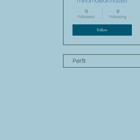
miriamdearmas86
0
0
Followers
Following
Follow
Perfil