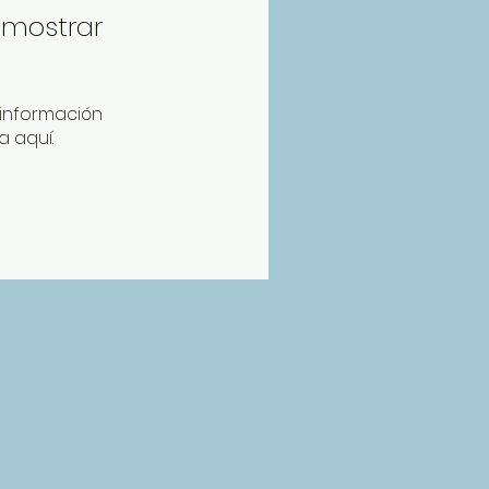
 mostrar
información
a aquí.