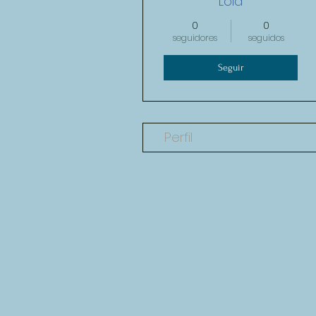
Lola
0
0
seguidores
seguidos
Seguir
Perfil