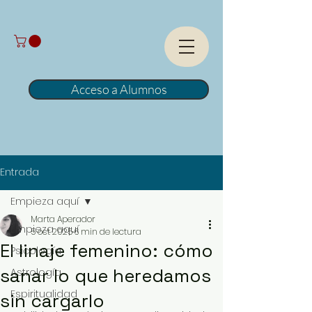
Acceso a Alumnos
Entrada
Empieza aquí
Marta Aperador
Empieza aquí
5 oct 2025
6 min de lectura
El linaje femenino: cómo
Psicología
sanar lo que heredamos
Astrología
Espiritualidad
sin cargarlo