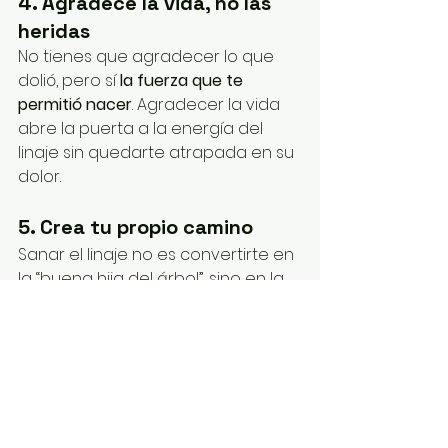
4. Agradece la vida, no las 
heridas
No tienes que agradecer lo que 
dolió, pero sí 
la fuerza que te 
permitió nacer
. Agradecer la vida 
abre la puerta a la energía del 
linaje sin quedarte atrapada en su 
dolor.
5. Crea tu propio camino
Sanar el linaje no es convertirte en 
la “buena hija del árbol”, sino en la 
mujer consciente que elige 
diferente
. Honrar es permitir que la 
historia evolucione contigo.
Honrar no es cargar: es 
recordar quiénes somos