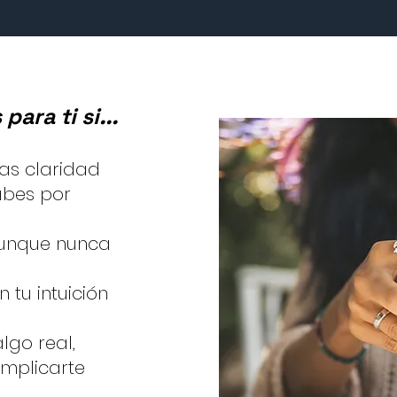
ara ti si...
tas claridad
abes por
 aunque nunca
 tu intuición
lgo real,
omplicarte