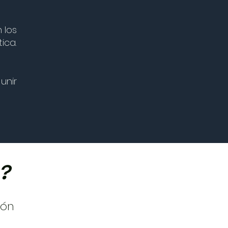
 los
ica.
unir
?
ión