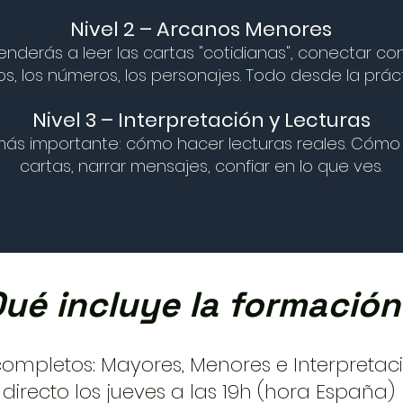
Nivel 2 – Arcanos Menores
enderás a leer las cartas "cotidianas", conectar con
os, los números, los personajes. Todo desde la práct
Nivel 3 – Interpretación y Lecturas
más importante: cómo hacer lecturas reales. Cómo 
cartas, narrar mensajes, confiar en lo que ves.
ué incluye la formación
completos: Mayores, Menores e Interpretac
directo los jueves a las 19h (hora España)