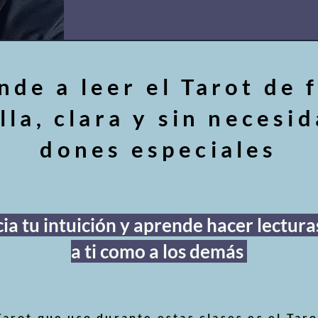
nde a leer el Tarot de 
lla, clara y sin necesi
dones especiales
ia tu intuición y aprende hacer lectura
a ti como a los demás
Tarot que uso durante estas clases es el Taro