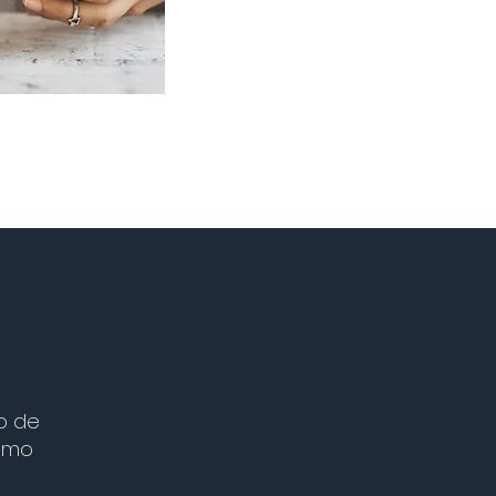
o de
cómo