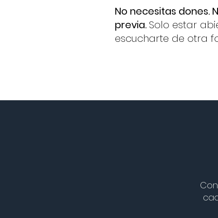
No necesitas dones. N
previa.
Solo estar abi
escucharte de otra f
Cono
cad