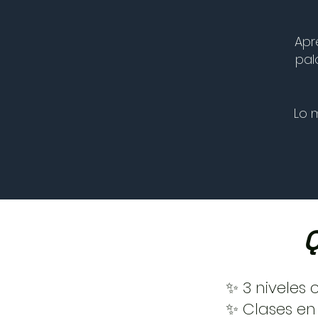
Apr
pal
Lo 
Q
✨ 3 niveles 
✨ Clases en 