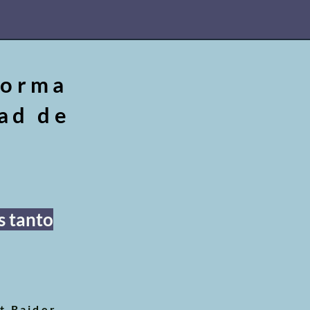
forma
dad de
s tanto
t Raider.