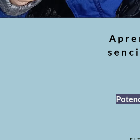
Apre
senci
Potenc
El 