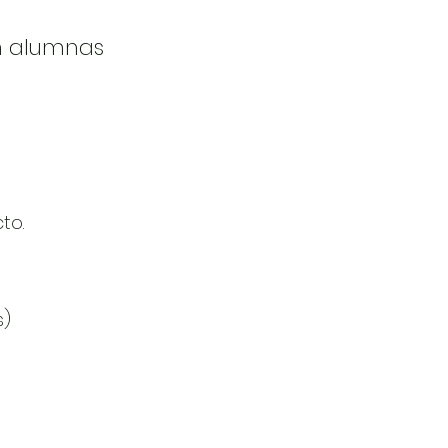
n alumnas
to.
s)