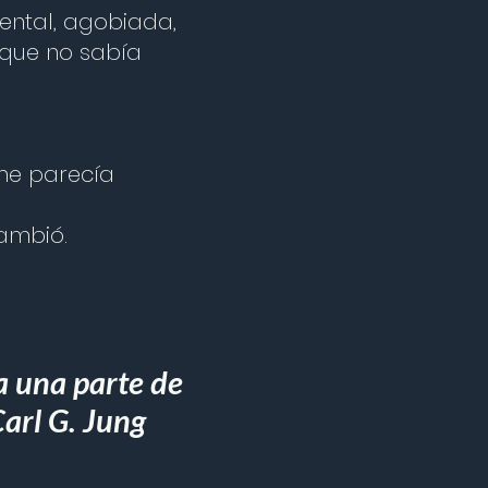
ental, agobiada,
 que no sabía
me parecía
ambió.
la una parte de
arl G. Jung